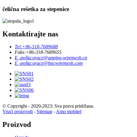
čelična rešetka za stepenice
Kontaktirajte nas
Tel:
+86-318-7689688
Faks:
+86-318-7689655
E -pošta:
grace@anping-wiremesh.cn
E -pošta:
grace@hncwiremesh.com
© Copyright - 2020-2023: Sva prava pridržana.
Vrući proizvodi
-
Sitemap
-
Amp mobitel
Proizvod