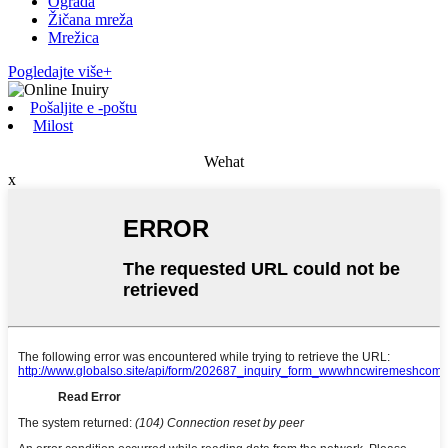
Ograda
Žičana mreža
Mrežica
Pogledajte više+
Pošaljite e -poštu
Milost
Wehat
x