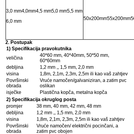
3,0 mm4,0mm4,5 mm
5,0 mm
5,5 mm
50x200mm55x200mm5
6,0 mm
2. Postupak
1) Specifikacija pravokutnika
40*60 mm, 40*40mm, 50*50 mm,
veličina
60*60mm
debljina
1,2 mm ,, 1,5 mm, 2,0 mm
visina
1,8m, 2,1m, 2,3m, 2,5m ili kao vaš zahtjev
Površinski
Vruće namočen/galvaniziran, a zatim pvc
obrada
oslikan
isječke
Plastična kopča, metalna kopča
2) Specifikacija okruglog posta
promjer
38 mm, 40 mm, 42 mm, 48 mm
debljina
1,2 mm ,, 1,5 mm, 2,0 mm
visina
1,8m, 2,1m, 2,3m, 2,5m ili kao vaš zahtjev
Površinski
Vruće namočen/ električni pocinčani, a
obrada
zatim pvc obojen