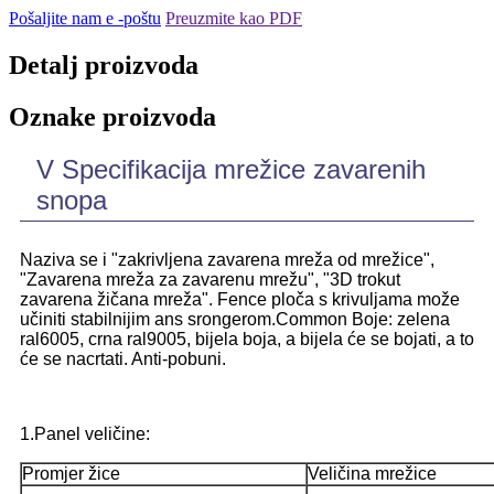
Pošaljite nam e -poštu
Preuzmite kao PDF
Detalj proizvoda
Oznake proizvoda
V Specifikacija mrežice zavarenih
snopa
Naziva se i "zakrivljena zavarena mreža od mrežice",
"Zavarena mreža za zavarenu mrežu", "3D trokut
zavarena žičana mreža". Fence ploča s krivuljama može
učiniti stabilnijim ans srongerom.Common Boje: zelena
ral6005, crna ral9005, bijela boja, a bijela će se bojati, a to
će se nacrtati. Anti-pobuni.
1.Panel veličine:
Promjer žice
Veličina mrežice