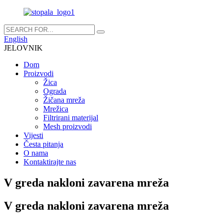
English
JELOVNIK
Dom
Proizvodi
Žica
Ograda
Žičana mreža
Mrežica
Filtrirani materijal
Mesh proizvodi
Vijesti
Česta pitanja
O nama
Kontaktirajte nas
V greda nakloni zavarena mreža
V greda nakloni zavarena mreža