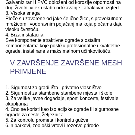
Galvanizirani i PVC obloženi od korozije otpornosti na
dug životni vijek i slabo održavanje i atraktivan izgled.
3. Visoka snaga
Ploče su zavarene od jake čelične žice, s pravokutnom
mrežicom i vodoravnim pojačanjima koja pločama daju
visoku čvrstoću.
4. Brza instalacija
Sve komponente atraktivne ograde s ostalim
komponentama koje postižu profesionalne i kvalitetne
ograde, instalirane s maksimalnom učinkovitošću.
V ZAVRŠENJE ZAVRŠENE MESH
PRIMJENE
1. Sigurnost za gradilišta i privatno vlasništvo
2. Sigurnost za stambene stambene mjesta i škole
3. Za velike javne događaje, sport, koncerte, festivale,
okupljanja
4. Ono se koristi kao izolacijske ograde ili sigurnosne
ograde za ceste, željeznica.
5. Za kontrolu prometa i kontrolu gužve
6.in parkovi, zoološki vrtovi i rezerve prirode