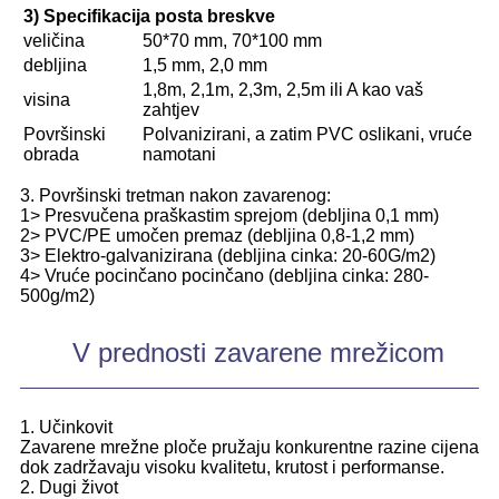
3) Specifikacija posta breskve
veličina
50*70 mm, 70*100 mm
debljina
1,5 mm, 2,0 mm
1,8m, 2,1m, 2,3m, 2,5m ili A kao vaš
visina
zahtjev
Površinski
Polvanizirani, a zatim PVC oslikani, vruće
obrada
namotani
3. Površinski tretman nakon zavarenog:
1> Presvučena praškastim sprejom (debljina 0,1 mm)
2> PVC/PE umočen premaz (debljina 0,8-1,2 mm)
3> Elektro-galvanizirana (debljina cinka: 20-60G/m2)
4> Vruće pocinčano pocinčano (debljina cinka: 280-
500g/m2)
V prednosti zavarene mrežicom
1. Učinkovit
Zavarene mrežne ploče pružaju konkurentne razine cijena
dok zadržavaju visoku kvalitetu, krutost i performanse.
2. Dugi život