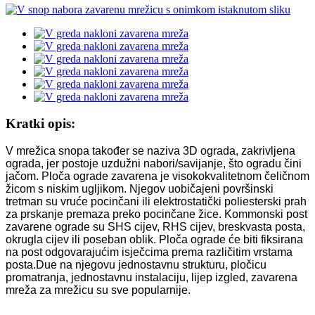
Kratki opis:
V mrežica snopa također se naziva 3D ograda, zakrivljena
ograda, jer postoje uzdužni nabori/savijanje, što ogradu čini
jačom. Ploča ograde zavarena je visokokvalitetnom čeličnom
žicom s niskim ugljikom. Njegov uobičajeni površinski
tretman su vruće pocinčani ili elektrostatički poliesterski prah
za prskanje premaza preko pocinčane žice. Kommonski post
zavarene ograde su SHS cijev, RHS cijev, breskvasta posta,
okrugla cijev ili poseban oblik. Ploča ograde će biti fiksirana
na post odgovarajućim isječcima prema različitim vrstama
posta.Due na njegovu jednostavnu strukturu, pločicu
promatranja, jednostavnu instalaciju, lijep izgled, zavarena
mreža za mrežicu su sve popularnije.