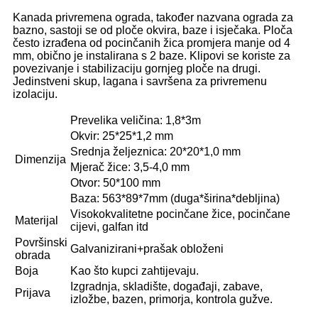
Kanada privremena ograda, također nazvana ograda za
bazno, sastoji se od ploče okvira, baze i isječaka. Ploča
često izrađena od pocinčanih žica promjera manje od 4
mm, obično je instalirana s 2 baze. Klipovi se koriste za
povezivanje i stabilizaciju gornjeg ploče na drugi.
Jedinstveni skup, lagana i savršena za privremenu
izolaciju.
Prevelika veličina: 1,8*3m
Okvir: 25*25*1,2 mm
Srednja željeznica: 20*20*1,0 mm
Dimenzija
Mjerač žice: 3,5-4,0 mm
Otvor: 50*100 mm
Baza: 563*89*7mm (duga*širina*debljina)
Visokokvalitetne pocinčane žice, pocinčane
Materijal
cijevi, galfan itd
Površinski
Galvanizirani+prašak obloženi
obrada
Boja
Kao što kupci zahtijevaju.
Izgradnja, skladište, događaji, zabave,
Prijava
izložbe, bazen, primorja, kontrola gužve.