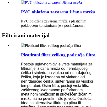
PVC obložena zavarena žičana mreža
PVC obložena zavarena mreža s plastičnim
poklopcem konstruirana je s pocinčanom i ...
Filtrirani materijal
Pleatirani filter velikog područja filtra
Postoje uglavnom dvije vrste materijala za
filtriranje: žičana mreža od nehrđajućeg
čelika i sinterirana vlakna od nehrđajućeg
čelika, koja je izrađena od vlakana od
nehrđajućeg čelika, sinteriranim na visokoj
temperaturi. Osim filtra, postoji vrsta filtra
zaštićenog kvadratnom perforiranom
metalnom mrežicom ili pričvršćen žičanim
mrežama na površini, što je veća čvrstoća i
idealna alternativa filtriranju plina ili