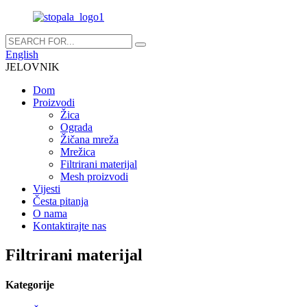
English
JELOVNIK
Dom
Proizvodi
Žica
Ograda
Žičana mreža
Mrežica
Filtrirani materijal
Mesh proizvodi
Vijesti
Česta pitanja
O nama
Kontaktirajte nas
Filtrirani materijal
Kategorije