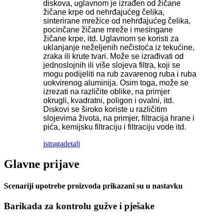
diskova, uglavnom je izrađen od žičane
žičane krpe od nehrđajućeg čelika,
sinterirane mrežice od nehrđajućeg čelika,
pocinčane žičane mreže i mesingane
žičane krpe, itd. Uglavnom se koristi za
uklanjanje neželjenih nečistoća iz tekućine,
zraka ili krute tvari. Može se izrađivati ​​od
jednoslojnih ili više slojeva filtra, koji se
mogu podijeliti na rub zavarenog ruba i ruba
uokvirenog aluminija. Osim toga, može se
izrezati na različite oblike, na primjer
okrugli, kvadratni, poligon i ovalni, itd.
Diskovi se široko koriste u različitim
slojevima života, na primjer, filtracija hrane i
pića, kemijsku filtraciju i filtraciju vode itd.
istraga
detalj
Glavne prijave
Scenariji upotrebe proizvoda prikazani su u nastavku
Barikada za kontrolu gužve i pješake