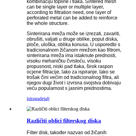
kombinaciju topline i tlaka. Sintered mesh
can be single layer or multiple layer,
according to filtration need, one layer of
perforated metal can be added to reinforce
the whole structure.
Sinterirana mreža može se izrezati, zavariti,
obrušiti, valjati u druge oblike, poput diska,
ploče, uloška, ​​oblika konusa. U usporedbi s
tradicionalnom žičanom mrežom kao filtrom,
sinterirana mreža ima istaknute prednosti,
visoku mehaničku čvrstoću, visoku
propusnost, niski pad tlaka, širok raspon
ocjene filtracije, lako za ispiranje. Iako se
trošak čini većim od tradicionalnog filtra, ali
njegov dugi život i izvrsna svojstva dobivaju
veću popularnost s jasnim prednostima.
istraga
detalj
Različiti oblici filterskog diska
Filter disk, također nazvan od žičanih