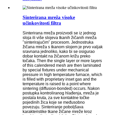
Sinterirana mreža visoke
učinkovitosti filtra
Sinterirana mreža proizvodi se iz jednog
sloja ili više slojeva tkanih žičanih mreža
"sinterirajućim" procesom. Jednostruka
žičana mreža s tkanom slojem je prvo valjak
sravnana jednoliko, kako bi se osigurao
dobar kontakt na žičanom križu preko
točaka. Then the single layer or more layers
of this calendered mesh are then laminated
by special fixtures under mechanical
pressure in high temperature furnace, which
is filled with proprietary inset gas and the
temperature is raised to a point where
sintering (diffusion-bonded) occurs. Nakon
postupka kontroliranog hlađenja, mreža je
postala kruta, za sve kontaktne točke
pojedinih žica koje se međusobno
povezuju. Sinteriranje poboljšava
karakteristike tkane žičane mreže kroz