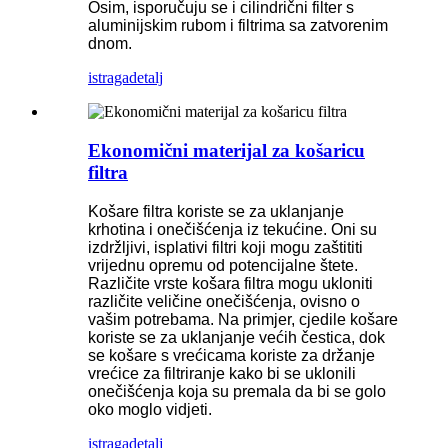
Osim, isporučuju se i cilindrični filter s
aluminijskim rubom i filtrima sa zatvorenim
dnom.
istraga
detalj
Ekonomični materijal za košaricu
filtra
Košare filtra koriste se za uklanjanje
krhotina i onečišćenja iz tekućine. Oni su
izdržljivi, isplativi filtri koji mogu zaštititi
vrijednu opremu od potencijalne štete.
Različite vrste košara filtra mogu ukloniti
različite veličine onečišćenja, ovisno o
vašim potrebama. Na primjer, cjedile košare
koriste se za uklanjanje većih čestica, dok
se košare s vrećicama koriste za držanje
vrećice za filtriranje kako bi se uklonili
onečišćenja koja su premala da bi se golo
oko moglo vidjeti.
istraga
detalj