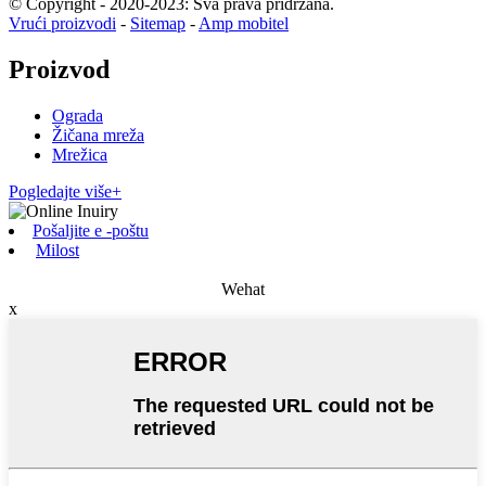
© Copyright - 2020-2023: Sva prava pridržana.
Vrući proizvodi
-
Sitemap
-
Amp mobitel
Proizvod
Ograda
Žičana mreža
Mrežica
Pogledajte više+
Pošaljite e -poštu
Milost
Wehat
x