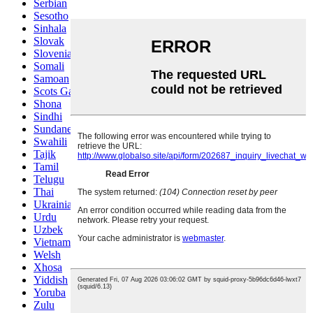
Serbian
Sesotho
Sinhala
Slovak
Slovenian
Somali
Samoan
Scots Gaelic
Shona
Sindhi
Sundanese
Swahili
Tajik
Tamil
Telugu
Thai
Ukrainian
Urdu
Uzbek
Vietnamese
Welsh
Xhosa
Yiddish
Yoruba
Zulu