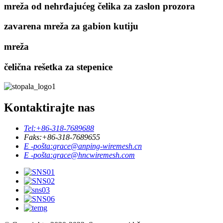
mreža od nehrđajućeg čelika za zaslon prozora
zavarena mreža za gabion kutiju
mreža
čelična rešetka za stepenice
Kontaktirajte nas
Tel:
+86-318-7689688
Faks:
+86-318-7689655
E -pošta:
grace@anping-wiremesh.cn
E -pošta:
grace@hncwiremesh.com