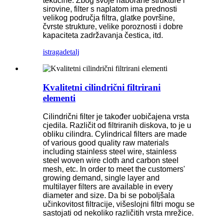
tekućine. Zbog svoje naborane strukture i
sirovine, filter s naplatom ima prednosti
velikog područja filtra, glatke površine,
čvrste strukture, velike poroznosti i dobre
kapaciteta zadržavanja čestica, itd.
istraga
detalj
Kvalitetni cilindrični filtrirani
elementi
Cilindrični filter je također uobičajena vrsta
cjedila. Različit od filtriranih diskova, to je u
obliku cilindra. Cylindrical filters are made
of various good quality raw materials
including stainless steel wire, stainless
steel woven wire cloth and carbon steel
mesh, etc. In order to meet the customers'
growing demand, single layer and
multilayer filters are available in every
diameter and size. Da bi se poboljšala
učinkovitost filtracije, višeslojni filtri mogu se
sastojati od nekoliko različitih vrsta mrežice.