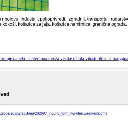
lovu, industriji, poljoprivredi, izgradnji, transportu i rudarstv
 kokoši, košarica za jaja, košarica namirnica, granična ograda, 
triranje panela - sinterirana mreža visoke učinkovitosti filtra - Chonggu