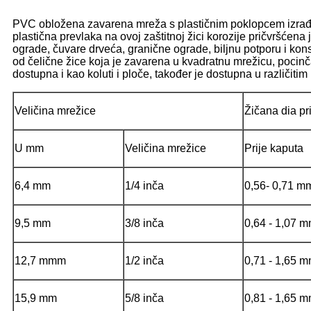
PVC obložena zavarena mreža s plastičnim poklopcem izrađen
plastična prevlaka na ovoj zaštitnoj žici korozije pričvršćen
ograde, čuvare drveća, granične ograde, biljnu potporu i ko
od čelične žice koja je zavarena u kvadratnu mrežicu, pocin
dostupna i kao koluti i ploče, također je dostupna u različitim
Veličina mrežice
Žičana dia p
U mm
Veličina mrežice
Prije kaputa
6,4 mm
1/4 inča
0,56- 0,71 m
9,5 mm
3/8 inča
0,64 - 1,07 
12,7 mmm
1/2 inča
0,71 - 1,65 
15,9 mm
5/8 inča
0,81 - 1,65 