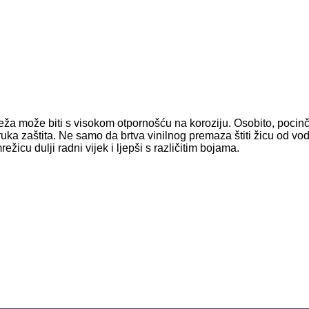
a može biti s visokom otpornošću na koroziju. Osobito, pocinč
uka zaštita. Ne samo da brtva vinilnog premaza štiti žicu od vod
cu dulji radni vijek i ljepši s različitim bojama.