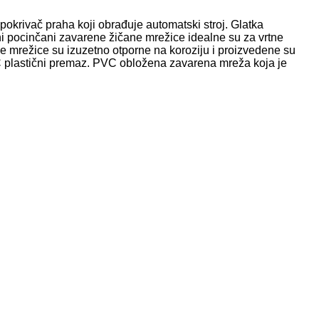
krivač praha koji obrađuje automatski stroj. Glatka
eni pocinčani zavarene žičane mrežice idealne su za vrtne
e mrežice su izuzetno otporne na koroziju i proizvedene su
VC plastični premaz. PVC obložena zavarena mreža koja je