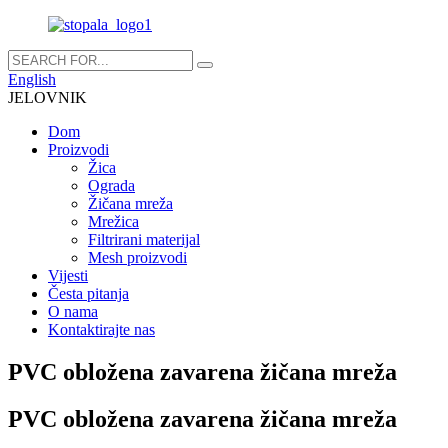
English
JELOVNIK
Dom
Proizvodi
Žica
Ograda
Žičana mreža
Mrežica
Filtrirani materijal
Mesh proizvodi
Vijesti
Česta pitanja
O nama
Kontaktirajte nas
PVC obložena zavarena žičana mreža
PVC obložena zavarena žičana mreža