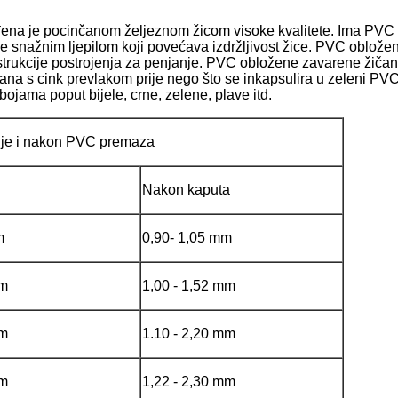
a je pocinčanom željeznom žicom visoke kvalitete. Ima PVC po
a je snažnim ljepilom koji povećava izdržljivost žice. PVC oblož
nstrukcije postrojenja za penjanje. PVC obložene zavarene žičan
čana s cink prevlakom prije nego što se inkapsulira u zeleni P
 bojama poput bijele, crne, zelene, plave itd.
rije i nakon PVC premaza
Nakon kaputa
m
0,90- 1,05 mm
mm
1,00 - 1,52 mm
mm
1.10 - 2,20 mm
mm
1,22 - 2,30 mm